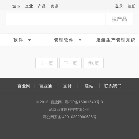
城市
企业
产品
资讯
登录
注册
搜产品
软件
管理软件
服装生产管理系统
上一页
下一页
共0页
百业网
百业通
支付
建站
联系我们
© 2013 -百业网- 鄂ICP备16001549号-3
武汉百业网科技有限公司
鄂公网安备 42010302000686号